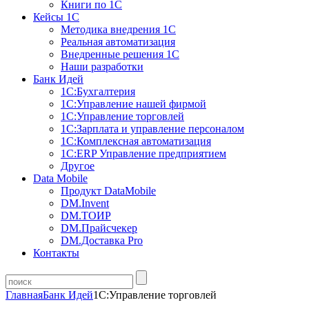
Книги по 1С
Кейсы 1С
Методика внедрения 1С
Реальная автоматизация
Внедренные решения 1С
Наши разработки
Банк Идей
1С:Бухгалтерия
1С:Управление нашей фирмой
1С:Управление торговлей
1С:Зарплата и управление персоналом
1С:Комплексная автоматизация
1С:ERP Управление предприятием
Другое
Data Mobile
Продукт DataMobile
DM.Invent
DM.ТОИР
DM.Прайсчекер
DM.Доставка Pro
Контакты
Главная
Банк Идей
1С:Управление торговлей