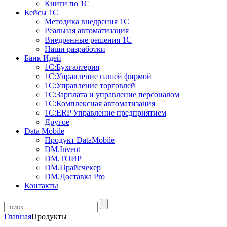
Книги по 1С
Кейсы 1С
Методика внедрения 1С
Реальная автоматизация
Внедренные решения 1С
Наши разработки
Банк Идей
1С:Бухгалтерия
1С:Управление нашей фирмой
1С:Управление торговлей
1С:Зарплата и управление персоналом
1С:Комплексная автоматизация
1С:ERP Управление предприятием
Другое
Data Mobile
Продукт DataMobile
DM.Invent
DM.ТОИР
DM.Прайсчекер
DM.Доставка Pro
Контакты
Главная
Продукты