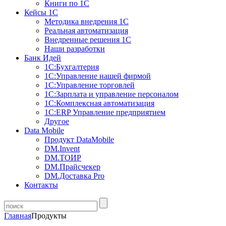
Книги по 1С
Кейсы 1С
Методика внедрения 1С
Реальная автоматизация
Внедренные решения 1С
Наши разработки
Банк Идей
1С:Бухгалтерия
1С:Управление нашей фирмой
1С:Управление торговлей
1С:Зарплата и управление персоналом
1С:Комплексная автоматизация
1С:ERP Управление предприятием
Другое
Data Mobile
Продукт DataMobile
DM.Invent
DM.ТОИР
DM.Прайсчекер
DM.Доставка Pro
Контакты
Главная
Продукты