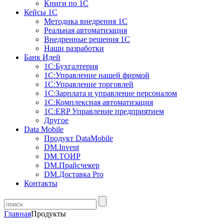
Книги по 1С
Кейсы 1С
Методика внедрения 1С
Реальная автоматизация
Внедренные решения 1С
Наши разработки
Банк Идей
1С:Бухгалтерия
1С:Управление нашей фирмой
1С:Управление торговлей
1С:Зарплата и управление персоналом
1С:Комплексная автоматизация
1С:ERP Управление предприятием
Другое
Data Mobile
Продукт DataMobile
DM.Invent
DM.ТОИР
DM.Прайсчекер
DM.Доставка Pro
Контакты
Главная
Продукты