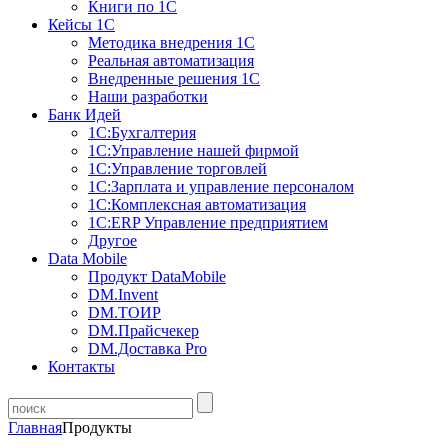
Книги по 1С
Кейсы 1С
Методика внедрения 1С
Реальная автоматизация
Внедренные решения 1С
Наши разработки
Банк Идей
1С:Бухгалтерия
1С:Управление нашей фирмой
1С:Управление торговлей
1С:Зарплата и управление персоналом
1С:Комплексная автоматизация
1С:ERP Управление предприятием
Другое
Data Mobile
Продукт DataMobile
DM.Invent
DM.ТОИР
DM.Прайсчекер
DM.Доставка Pro
Контакты
Главная
Продукты