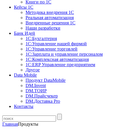
Книги по 1С
Кейсы 1С
Методика внедрения 1С
Реальная автоматизация
Внедренные решения 1С
Наши разработки
Банк Идей
1С:Бухгалтерия
1С:Управление нашей фирмой
1С:Управление торговлей
1С:Зарплата и управление персоналом
1С:Комплексная автоматизация
1С:ERP Управление предприятием
Другое
Data Mobile
Продукт DataMobile
DM.Invent
DM.ТОИР
DM.Прайсчекер
DM.Доставка Pro
Контакты
Главная
Продукты