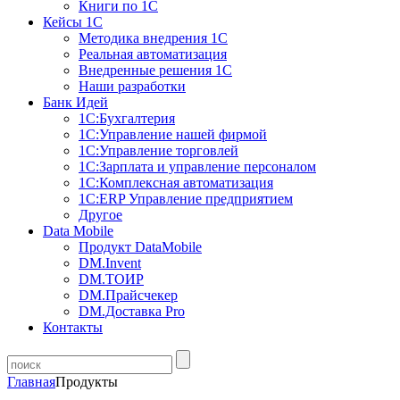
Книги по 1С
Кейсы 1С
Методика внедрения 1С
Реальная автоматизация
Внедренные решения 1С
Наши разработки
Банк Идей
1С:Бухгалтерия
1С:Управление нашей фирмой
1С:Управление торговлей
1С:Зарплата и управление персоналом
1С:Комплексная автоматизация
1С:ERP Управление предприятием
Другое
Data Mobile
Продукт DataMobile
DM.Invent
DM.ТОИР
DM.Прайсчекер
DM.Доставка Pro
Контакты
Главная
Продукты