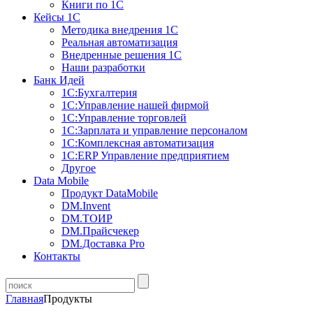
Книги по 1С
Кейсы 1С
Методика внедрения 1С
Реальная автоматизация
Внедренные решения 1С
Наши разработки
Банк Идей
1С:Бухгалтерия
1С:Управление нашей фирмой
1С:Управление торговлей
1С:Зарплата и управление персоналом
1С:Комплексная автоматизация
1С:ERP Управление предприятием
Другое
Data Mobile
Продукт DataMobile
DM.Invent
DM.ТОИР
DM.Прайсчекер
DM.Доставка Pro
Контакты
Главная
Продукты