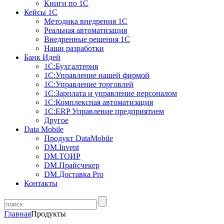
Книги по 1С
Кейсы 1С
Методика внедрения 1С
Реальная автоматизация
Внедренные решения 1С
Наши разработки
Банк Идей
1С:Бухгалтерия
1С:Управление нашей фирмой
1С:Управление торговлей
1С:Зарплата и управление персоналом
1С:Комплексная автоматизация
1С:ERP Управление предприятием
Другое
Data Mobile
Продукт DataMobile
DM.Invent
DM.ТОИР
DM.Прайсчекер
DM.Доставка Pro
Контакты
Главная
Продукты