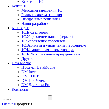
Книги по 1С
Кейсы 1С
Методика внедрения 1С
Реальная автоматизация
Внедренные решения 1С
Наши разработки
Банк Идей
1С:Бухгалтерия
1С:Управление нашей фирмой
1С:Управление торговлей
1С:Зарплата и управление персоналом
1С:Комплексная автоматизация
1С:ERP Управление предприятием
Другое
Data Mobile
Продукт DataMobile
DM.Invent
DM.ТОИР
DM.Прайсчекер
DM.Доставка Pro
Контакты
Главная
Продукты