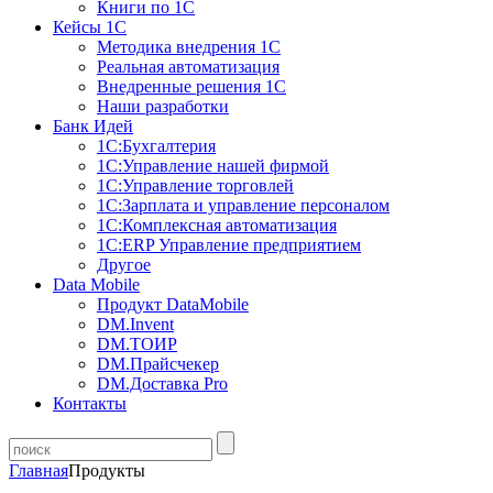
Книги по 1С
Кейсы 1С
Методика внедрения 1С
Реальная автоматизация
Внедренные решения 1С
Наши разработки
Банк Идей
1С:Бухгалтерия
1С:Управление нашей фирмой
1С:Управление торговлей
1С:Зарплата и управление персоналом
1С:Комплексная автоматизация
1С:ERP Управление предприятием
Другое
Data Mobile
Продукт DataMobile
DM.Invent
DM.ТОИР
DM.Прайсчекер
DM.Доставка Pro
Контакты
Главная
Продукты