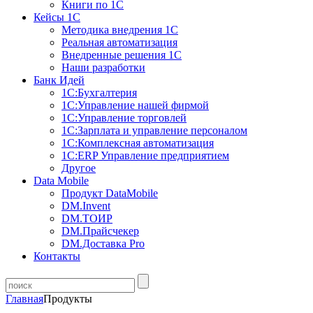
Книги по 1С
Кейсы 1С
Методика внедрения 1С
Реальная автоматизация
Внедренные решения 1С
Наши разработки
Банк Идей
1С:Бухгалтерия
1С:Управление нашей фирмой
1С:Управление торговлей
1С:Зарплата и управление персоналом
1С:Комплексная автоматизация
1С:ERP Управление предприятием
Другое
Data Mobile
Продукт DataMobile
DM.Invent
DM.ТОИР
DM.Прайсчекер
DM.Доставка Pro
Контакты
Главная
Продукты