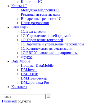
Книги по 1С
Кейсы 1С
Методика внедрения 1С
Реальная автоматизация
Внедренные решения 1С
Наши разработки
Банк Идей
1С:Бухгалтерия
1С:Управление нашей фирмой
1С:Управление торговлей
1С:Зарплата и управление персоналом
1С:Комплексная автоматизация
1С:ERP Управление предприятием
Другое
Data Mobile
Продукт DataMobile
DM.Invent
DM.ТОИР
DM.Прайсчекер
DM.Доставка Pro
Контакты
Главная
Продукты