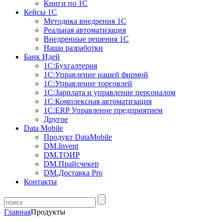
Книги по 1С
Кейсы 1С
Методика внедрения 1С
Реальная автоматизация
Внедренные решения 1С
Наши разработки
Банк Идей
1С:Бухгалтерия
1С:Управление нашей фирмой
1С:Управление торговлей
1С:Зарплата и управление персоналом
1С:Комплексная автоматизация
1С:ERP Управление предприятием
Другое
Data Mobile
Продукт DataMobile
DM.Invent
DM.ТОИР
DM.Прайсчекер
DM.Доставка Pro
Контакты
Главная
Продукты