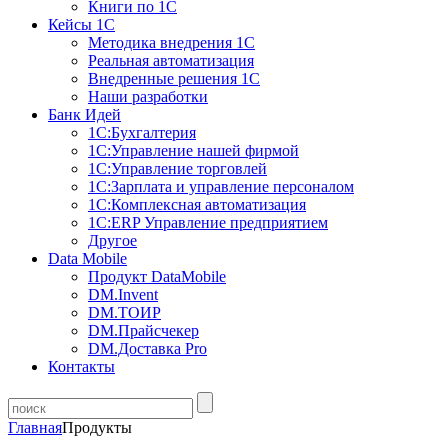
Книги по 1С
Кейсы 1С
Методика внедрения 1С
Реальная автоматизация
Внедренные решения 1С
Наши разработки
Банк Идей
1С:Бухгалтерия
1С:Управление нашей фирмой
1С:Управление торговлей
1С:Зарплата и управление персоналом
1С:Комплексная автоматизация
1С:ERP Управление предприятием
Другое
Data Mobile
Продукт DataMobile
DM.Invent
DM.ТОИР
DM.Прайсчекер
DM.Доставка Pro
Контакты
Главная
Продукты