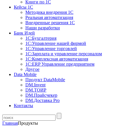
Книги по 1С
Кейсы 1С
Методика внедрения 1С
Реальная автоматизация
Внедренные решения 1С
Наши разработки
Банк Идей
1С:Бухгалтерия
1С:Управление нашей фирмой
1С:Управление торговлей
1С:Зарплата и управление персоналом
1С:Комплексная автоматизация
1С:ERP Управление предприятием
Другое
Data Mobile
Продукт DataMobile
DM.Invent
DM.ТОИР
DM.Прайсчекер
DM.Доставка Pro
Контакты
Главная
Продукты