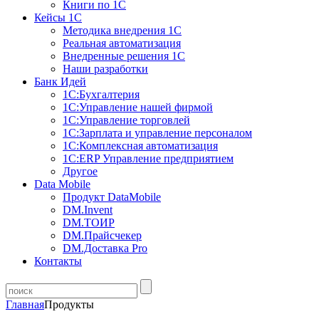
Книги по 1С
Кейсы 1С
Методика внедрения 1С
Реальная автоматизация
Внедренные решения 1С
Наши разработки
Банк Идей
1С:Бухгалтерия
1С:Управление нашей фирмой
1С:Управление торговлей
1С:Зарплата и управление персоналом
1С:Комплексная автоматизация
1С:ERP Управление предприятием
Другое
Data Mobile
Продукт DataMobile
DM.Invent
DM.ТОИР
DM.Прайсчекер
DM.Доставка Pro
Контакты
Главная
Продукты