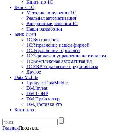
Книги по 1С
Кейсы 1С
Методика внедрения 1С
Реальная автоматизация
Внедренные решения 1С
Наши разработки
Банк Идей
1С:Бухгалтерия
1С:Управление нашей фирмой
1С:Управление торговлей
1С:Зарплата и управление персоналом
1С:Комплексная автоматизация
1С:ERP Управление предприятием
Другое
Data Mobile
Продукт DataMobile
DM.Invent
DM.ТОИР
DM.Прайсчекер
DM.Доставка Pro
Контакты
Главная
Продукты