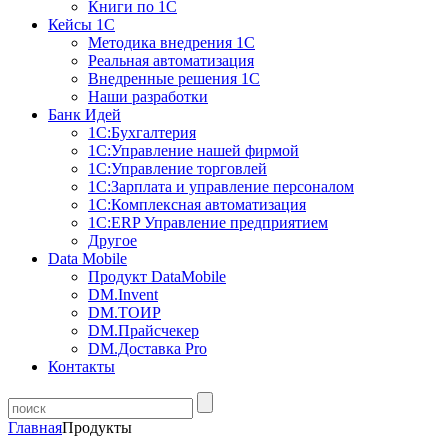
Книги по 1С
Кейсы 1С
Методика внедрения 1С
Реальная автоматизация
Внедренные решения 1С
Наши разработки
Банк Идей
1С:Бухгалтерия
1С:Управление нашей фирмой
1С:Управление торговлей
1С:Зарплата и управление персоналом
1С:Комплексная автоматизация
1С:ERP Управление предприятием
Другое
Data Mobile
Продукт DataMobile
DM.Invent
DM.ТОИР
DM.Прайсчекер
DM.Доставка Pro
Контакты
Главная
Продукты