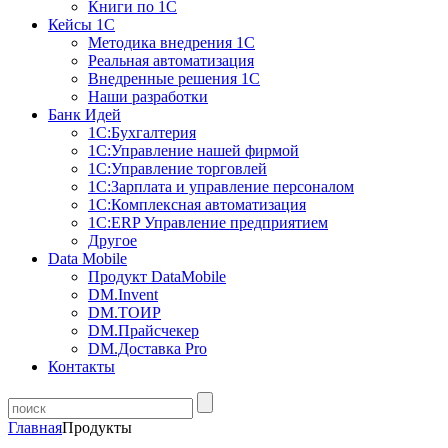
Книги по 1С
Кейсы 1С
Методика внедрения 1С
Реальная автоматизация
Внедренные решения 1С
Наши разработки
Банк Идей
1С:Бухгалтерия
1С:Управление нашей фирмой
1С:Управление торговлей
1С:Зарплата и управление персоналом
1С:Комплексная автоматизация
1С:ERP Управление предприятием
Другое
Data Mobile
Продукт DataMobile
DM.Invent
DM.ТОИР
DM.Прайсчекер
DM.Доставка Pro
Контакты
Главная
Продукты