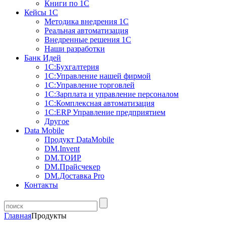
Книги по 1С
Кейсы 1С
Методика внедрения 1С
Реальная автоматизация
Внедренные решения 1С
Наши разработки
Банк Идей
1С:Бухгалтерия
1С:Управление нашей фирмой
1С:Управление торговлей
1С:Зарплата и управление персоналом
1С:Комплексная автоматизация
1С:ERP Управление предприятием
Другое
Data Mobile
Продукт DataMobile
DM.Invent
DM.ТОИР
DM.Прайсчекер
DM.Доставка Pro
Контакты
Главная
Продукты