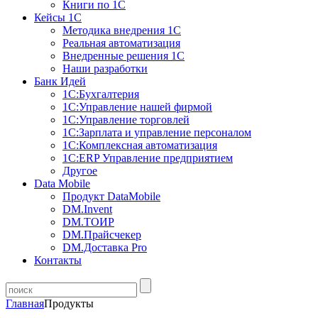
Книги по 1С
Кейсы 1С
Методика внедрения 1С
Реальная автоматизация
Внедренные решения 1С
Наши разработки
Банк Идей
1С:Бухгалтерия
1С:Управление нашей фирмой
1С:Управление торговлей
1С:Зарплата и управление персоналом
1С:Комплексная автоматизация
1С:ERP Управление предприятием
Другое
Data Mobile
Продукт DataMobile
DM.Invent
DM.ТОИР
DM.Прайсчекер
DM.Доставка Pro
Контакты
Главная
Продукты