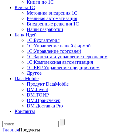
Книги по 1С
Кейсы 1С
Методика внедрения 1С
Реальная автоматизация
Внедренные решения 1С
Наши разработки
Банк Идей
1С:Бухгалтерия
1С:Управление нашей фирмой
1С:Управление торговлей
1С:Зарплата и управление персоналом
1С:Комплексная автоматизация
1С:ERP Управление предприятием
Другое
Data Mobile
Продукт DataMobile
DM.Invent
DM.ТОИР
DM.Прайсчекер
DM.Доставка Pro
Контакты
Главная
Продукты