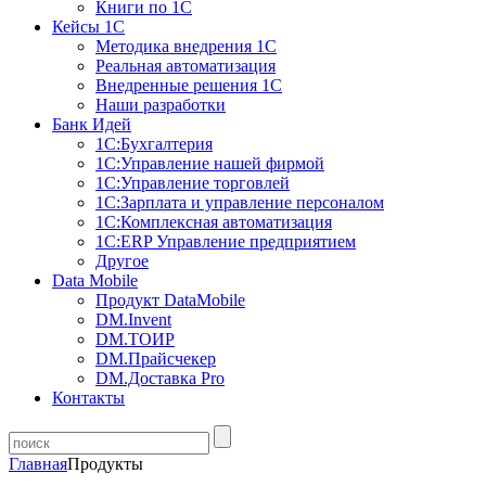
Книги по 1С
Кейсы 1С
Методика внедрения 1С
Реальная автоматизация
Внедренные решения 1С
Наши разработки
Банк Идей
1С:Бухгалтерия
1С:Управление нашей фирмой
1С:Управление торговлей
1С:Зарплата и управление персоналом
1С:Комплексная автоматизация
1С:ERP Управление предприятием
Другое
Data Mobile
Продукт DataMobile
DM.Invent
DM.ТОИР
DM.Прайсчекер
DM.Доставка Pro
Контакты
Главная
Продукты