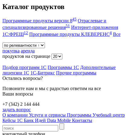
Каталог продуктов
45
Программные продукты версии 8
Отраслевые и
51
специализированные решения
Интернет-приложения
12
4
1С:ФРЕШ
Программные продукты КЛЕВЕРЕНС
Все
покупка
аренда
продуктов на странице
Подбор программ 1С
Программы 1С
Дополнительные
лицензии 1С
1С-Битрикс
Прочие программы
Остались вопросы?
Позвоните нам и мы с радостью ответим на все
Ваши вопросы
+7 (342) 2 144 444
задать вопрос
О компании
Услуги и сервисы
Программы
Учебный центр
Кейсы 1С
Банк Идей
Data Mobile
Контакты
контактный телефон