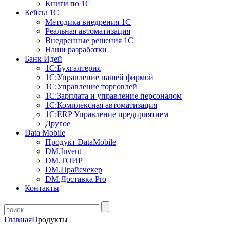
Книги по 1С
Кейсы 1С
Методика внедрения 1С
Реальная автоматизация
Внедренные решения 1С
Наши разработки
Банк Идей
1С:Бухгалтерия
1С:Управление нашей фирмой
1С:Управление торговлей
1С:Зарплата и управление персоналом
1С:Комплексная автоматизация
1С:ERP Управление предприятием
Другое
Data Mobile
Продукт DataMobile
DM.Invent
DM.ТОИР
DM.Прайсчекер
DM.Доставка Pro
Контакты
Главная
Продукты