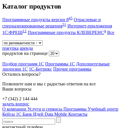
Каталог продуктов
45
Программные продукты версии 8
Отраслевые и
51
специализированные решения
Интернет-приложения
12
4
1С:ФРЕШ
Программные продукты КЛЕВЕРЕНС
Все
покупка
аренда
продуктов на странице
Подбор программ 1С
Программы 1С
Дополнительные
лицензии 1С
1С-Битрикс
Прочие программы
Остались вопросы?
Позвоните нам и мы с радостью ответим на все
Ваши вопросы
+7 (342) 2 144 444
задать вопрос
О компании
Услуги и сервисы
Программы
Учебный центр
Кейсы 1С
Банк Идей
Data Mobile
Контакты
контактный телефон