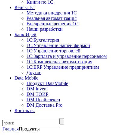
Книги по 1С
Кейсы 1С
Методика внедрения 1С
Реальная автоматизация
Внедренные решения 1С
Наши разработки
Банк Идей
1С:Бухгалтерия
1С:Управление нашей фирмой
1С:Управление торговлей
1С:Зарплата и управление персоналом
1С:Комплексная автоматизация
1С:ERP Управление предприятием
Другое
Data Mobile
Продукт DataMobile
DM.Invent
DM.ТОИР
DM.Прайсчекер
DM.Доставка Pro
Контакты
Главная
Продукты