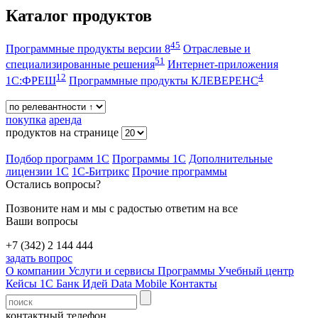
Каталог продуктов
45
Программные продукты версии 8
Отраслевые и
51
специализированные решения
Интернет-приложения
12
4
1С:ФРЕШ
Программные продукты КЛЕВЕРЕНС
покупка
аренда
продуктов на странице
Подбор программ 1С
Программы 1С
Дополнительные
лицензии 1С
1С-Битрикс
Прочие программы
Остались вопросы?
Позвоните нам и мы с радостью ответим на все
Ваши вопросы
+7 (342) 2 144 444
задать вопрос
О компании
Услуги и сервисы
Программы
Учебный центр
Кейсы 1С
Банк Идей
Data Mobile
Контакты
контактный телефон