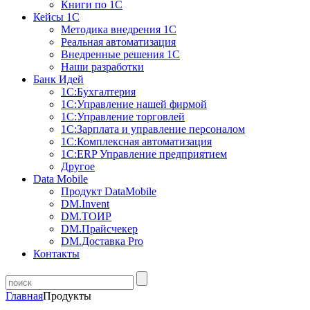
Книги по 1С
Кейсы 1С
Методика внедрения 1С
Реальная автоматизация
Внедренные решения 1С
Наши разработки
Банк Идей
1С:Бухгалтерия
1С:Управление нашей фирмой
1С:Управление торговлей
1С:Зарплата и управление персоналом
1С:Комплексная автоматизация
1С:ERP Управление предприятием
Другое
Data Mobile
Продукт DataMobile
DM.Invent
DM.ТОИР
DM.Прайсчекер
DM.Доставка Pro
Контакты
Главная
Продукты