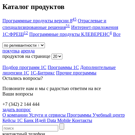
Каталог продуктов
45
Программные продукты версии 8
Отраслевые и
51
специализированные решения
Интернет-приложения
12
4
1С:ФРЕШ
Программные продукты КЛЕВЕРЕНС
Все
покупка
аренда
продуктов на странице
Подбор программ 1С
Программы 1С
Дополнительные
лицензии 1С
1С-Битрикс
Прочие программы
Остались вопросы?
Позвоните нам и мы с радостью ответим на все
Ваши вопросы
+7 (342) 2 144 444
задать вопрос
О компании
Услуги и сервисы
Программы
Учебный центр
Кейсы 1С
Банк Идей
Data Mobile
Контакты
контактный телефон