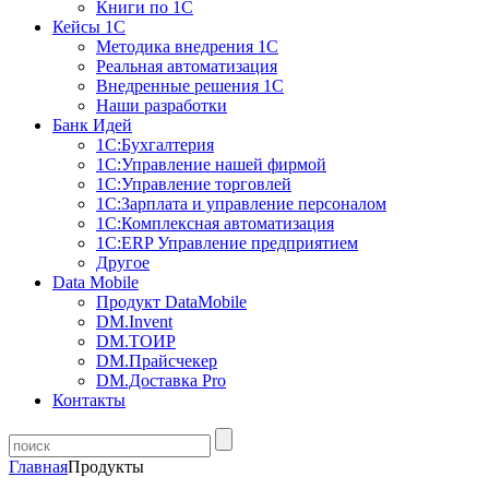
Книги по 1С
Кейсы 1С
Методика внедрения 1С
Реальная автоматизация
Внедренные решения 1С
Наши разработки
Банк Идей
1С:Бухгалтерия
1С:Управление нашей фирмой
1С:Управление торговлей
1С:Зарплата и управление персоналом
1С:Комплексная автоматизация
1С:ERP Управление предприятием
Другое
Data Mobile
Продукт DataMobile
DM.Invent
DM.ТОИР
DM.Прайсчекер
DM.Доставка Pro
Контакты
Главная
Продукты