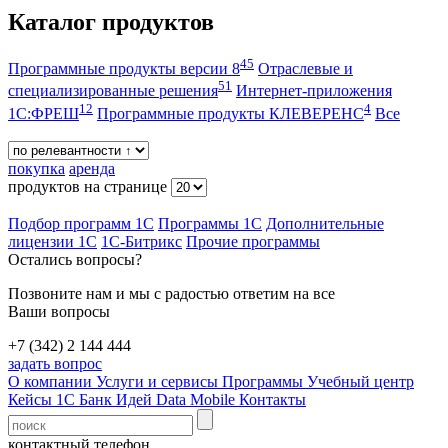
Каталог продуктов
45
Программные продукты версии 8
Отраслевые и
51
специализированные решения
Интернет-приложения
12
4
1С:ФРЕШ
Программные продукты КЛЕВЕРЕНС
Все
покупка
аренда
продуктов на странице
Подбор программ 1С
Программы 1С
Дополнительные
лицензии 1С
1С-Битрикс
Прочие программы
Остались вопросы?
Позвоните нам и мы с радостью ответим на все
Ваши вопросы
+7 (342) 2 144 444
задать вопрос
О компании
Услуги и сервисы
Программы
Учебный центр
Кейсы 1С
Банк Идей
Data Mobile
Контакты
контактный телефон