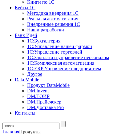
Книги по 1С
Кейсы 1С
Методика внедрения 1С
Реальная автоматизация
Внедренные решения 1С
Наши разработки
Банк Идей
1С:Бухгалтерия
1С:Управление нашей фирмой
1С:Управление торговлей
1С:Зарплата и управление персоналом
1С:Комплексная автоматизация
1С:ERP Управление предприятием
Другое
Data Mobile
Продукт DataMobile
DM.Invent
DM.ТОИР
DM.Прайсчекер
DM.Доставка Pro
Контакты
Главная
Продукты