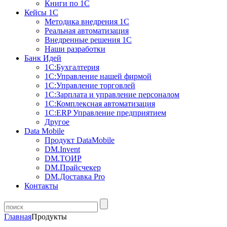
Книги по 1С
Кейсы 1С
Методика внедрения 1С
Реальная автоматизация
Внедренные решения 1С
Наши разработки
Банк Идей
1С:Бухгалтерия
1С:Управление нашей фирмой
1С:Управление торговлей
1С:Зарплата и управление персоналом
1С:Комплексная автоматизация
1С:ERP Управление предприятием
Другое
Data Mobile
Продукт DataMobile
DM.Invent
DM.ТОИР
DM.Прайсчекер
DM.Доставка Pro
Контакты
Главная
Продукты