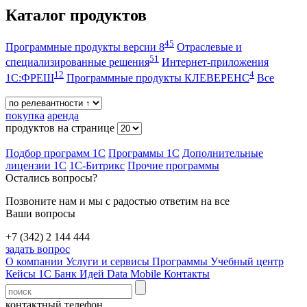
Каталог продуктов
45
Программные продукты версии 8
Отраслевые и
51
специализированные решения
Интернет-приложения
12
4
1С:ФРЕШ
Программные продукты КЛЕВЕРЕНС
Все
покупка
аренда
продуктов на странице
Подбор программ 1С
Программы 1С
Дополнительные
лицензии 1С
1С-Битрикс
Прочие программы
Остались вопросы?
Позвоните нам и мы с радостью ответим на все
Ваши вопросы
+7 (342) 2 144 444
задать вопрос
О компании
Услуги и сервисы
Программы
Учебный центр
Кейсы 1С
Банк Идей
Data Mobile
Контакты
контактный телефон