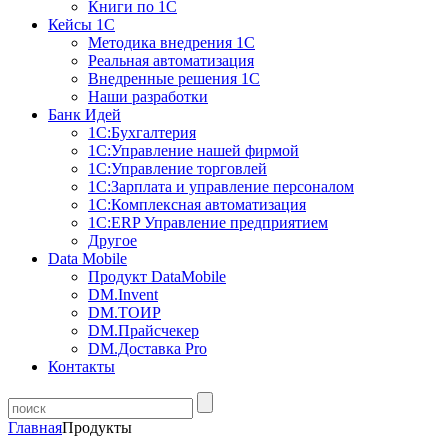
Книги по 1С
Кейсы 1С
Методика внедрения 1С
Реальная автоматизация
Внедренные решения 1С
Наши разработки
Банк Идей
1С:Бухгалтерия
1С:Управление нашей фирмой
1С:Управление торговлей
1С:Зарплата и управление персоналом
1С:Комплексная автоматизация
1С:ERP Управление предприятием
Другое
Data Mobile
Продукт DataMobile
DM.Invent
DM.ТОИР
DM.Прайсчекер
DM.Доставка Pro
Контакты
Главная
Продукты