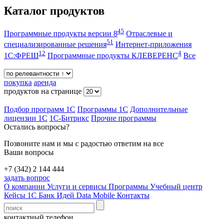
Каталог продуктов
45
Программные продукты версии 8
Отраслевые и
51
специализированные решения
Интернет-приложения
12
4
1С:ФРЕШ
Программные продукты КЛЕВЕРЕНС
Все
покупка
аренда
продуктов на странице
Подбор программ 1С
Программы 1С
Дополнительные
лицензии 1С
1С-Битрикс
Прочие программы
Остались вопросы?
Позвоните нам и мы с радостью ответим на все
Ваши вопросы
+7 (342) 2 144 444
задать вопрос
О компании
Услуги и сервисы
Программы
Учебный центр
Кейсы 1С
Банк Идей
Data Mobile
Контакты
контактный телефон