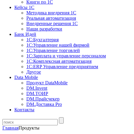
Книги по 1С
Кейсы 1С
Методика внедрения 1С
Реальная автоматизация
Внедренные решения 1С
Наши разработки
Банк Идей
1С:Бухгалтерия
1С:Управление нашей фирмой
1С:Управление торговлей
1С:Зарплата и управление персоналом
1С:Комплексная автоматизация
1С:ERP Управление предприятием
Другое
Data Mobile
Продукт DataMobile
DM.Invent
DM.ТОИР
DM.Прайсчекер
DM.Доставка Pro
Контакты
Главная
Продукты