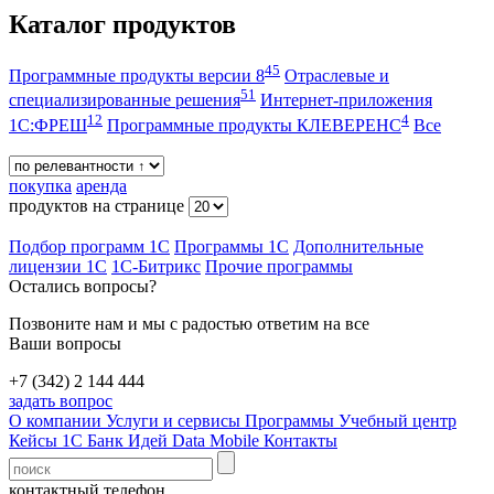
Каталог продуктов
45
Программные продукты версии 8
Отраслевые и
51
специализированные решения
Интернет-приложения
12
4
1С:ФРЕШ
Программные продукты КЛЕВЕРЕНС
Все
покупка
аренда
продуктов на странице
Подбор программ 1С
Программы 1С
Дополнительные
лицензии 1С
1С-Битрикс
Прочие программы
Остались вопросы?
Позвоните нам и мы с радостью ответим на все
Ваши вопросы
+7 (342) 2 144 444
задать вопрос
О компании
Услуги и сервисы
Программы
Учебный центр
Кейсы 1С
Банк Идей
Data Mobile
Контакты
контактный телефон