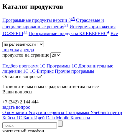
Каталог продуктов
45
Программные продукты версии 8
Отраслевые и
51
специализированные решения
Интернет-приложения
12
4
1С:ФРЕШ
Программные продукты КЛЕВЕРЕНС
Все
покупка
аренда
продуктов на странице
Подбор программ 1С
Программы 1С
Дополнительные
лицензии 1С
1С-Битрикс
Прочие программы
Остались вопросы?
Позвоните нам и мы с радостью ответим на все
Ваши вопросы
+7 (342) 2 144 444
задать вопрос
О компании
Услуги и сервисы
Программы
Учебный центр
Кейсы 1С
Банк Идей
Data Mobile
Контакты
контактный телефон