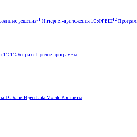
51
12
рованные решения
Интернет-приложения 1С:ФРЕШ
Програ
и 1С
1С-Битрикс
Прочие программы
сы 1С
Банк Идей
Data Mobile
Контакты