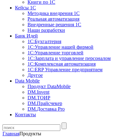
Книги по 1С
Кейсы 1С
Методика внедрения 1С
Реальная автоматизация
Внедренные решения 1С
Наши разработки
Банк Идей
1С:Бухгалтерия
1С:Управление нашей фирмой
1С:Управление торговлей
1С:Зарплата и управление персоналом
1С:Комплексная автоматизация
1С:ERP Управление предприятием
Другое
Data Mobile
Продукт DataMobile
DM.Invent
DM.ТОИР
DM.Прайсчекер
DM.Доставка Pro
Контакты
Главная
Продукты