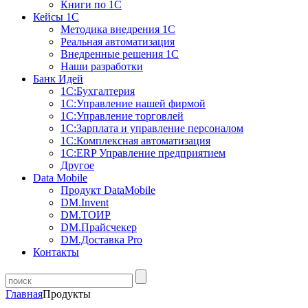
Книги по 1С
Кейсы 1С
Методика внедрения 1С
Реальная автоматизация
Внедренные решения 1С
Наши разработки
Банк Идей
1С:Бухгалтерия
1С:Управление нашей фирмой
1С:Управление торговлей
1С:Зарплата и управление персоналом
1С:Комплексная автоматизация
1С:ERP Управление предприятием
Другое
Data Mobile
Продукт DataMobile
DM.Invent
DM.ТОИР
DM.Прайсчекер
DM.Доставка Pro
Контакты
Главная
Продукты