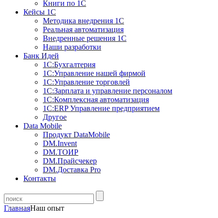
Книги по 1С
Кейсы 1С
Методика внедрения 1С
Реальная автоматизация
Внедренные решения 1С
Наши разработки
Банк Идей
1С:Бухгалтерия
1С:Управление нашей фирмой
1С:Управление торговлей
1С:Зарплата и управление персоналом
1С:Комплексная автоматизация
1С:ERP Управление предприятием
Другое
Data Mobile
Продукт DataMobile
DM.Invent
DM.ТОИР
DM.Прайсчекер
DM.Доставка Pro
Контакты
Главная
Наш опыт