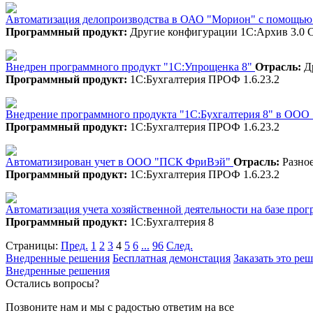
Автоматизация делопроизводства в ОАО "Морион" с помощью
Программный продукт:
Другие конфигурации 1С:Архив 3.0 
Внедрен программного продукт "1С:Упрощенка 8"
Отрасль:
Др
Программный продукт:
1С:Бухгалтерия ПРОФ 1.6.23.2
Внедрение программного продукта "1С:Бухгалтерия 8" в ОО
Программный продукт:
1С:Бухгалтерия ПРОФ 1.6.23.2
Автоматизирован учет в ООО "ПСК ФриВэй"
Отрасль:
Разно
Программный продукт:
1С:Бухгалтерия ПРОФ 1.6.23.2
Автоматизация учета хозяйственной деятельности на базе про
Программный продукт:
1С:Бухгалтерия 8
Страницы:
Пред.
1
2
3
4
5
6
...
96
След.
Внедренные решения
Бесплатная демонстация
Заказать это ре
Внедренные решения
Остались вопросы?
Позвоните нам и мы с радостью ответим на все