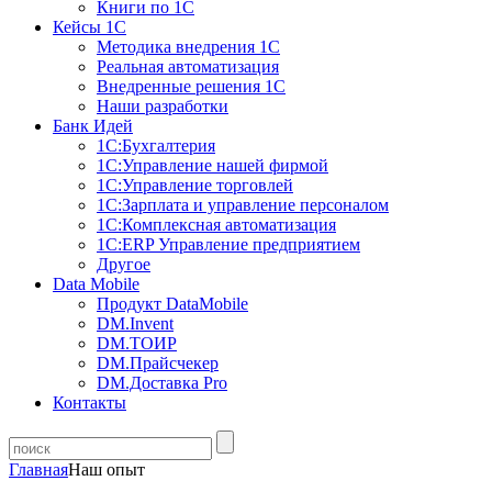
Книги по 1С
Кейсы 1С
Методика внедрения 1С
Реальная автоматизация
Внедренные решения 1С
Наши разработки
Банк Идей
1С:Бухгалтерия
1С:Управление нашей фирмой
1С:Управление торговлей
1С:Зарплата и управление персоналом
1С:Комплексная автоматизация
1С:ERP Управление предприятием
Другое
Data Mobile
Продукт DataMobile
DM.Invent
DM.ТОИР
DM.Прайсчекер
DM.Доставка Pro
Контакты
Главная
Наш опыт