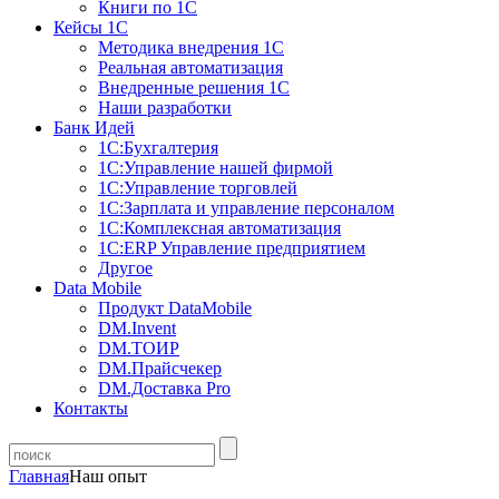
Книги по 1С
Кейсы 1С
Методика внедрения 1С
Реальная автоматизация
Внедренные решения 1С
Наши разработки
Банк Идей
1С:Бухгалтерия
1С:Управление нашей фирмой
1С:Управление торговлей
1С:Зарплата и управление персоналом
1С:Комплексная автоматизация
1С:ERP Управление предприятием
Другое
Data Mobile
Продукт DataMobile
DM.Invent
DM.ТОИР
DM.Прайсчекер
DM.Доставка Pro
Контакты
Главная
Наш опыт