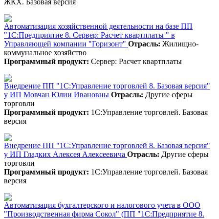
ЖКХ. Базовая версия
Автоматизация хозяйственной деятельности на базе ПП
"1C:Предприятие 8. Сервер: Расчет квартплаты " в
Управляющей компании "Горизонт"
Отрасль:
Жилищно-
коммунальное хозяйство
Программный продукт:
Сервер: Расчет квартплаты
Внедрение ПП "1С:Управление торговлей 8. Базовая версия"
у ИП Мовчан Юлии Ивановны
Отрасль:
Другие сферы
торговли
Программный продукт:
1С:Управление торговлей. Базовая
версия
Внедрение ПП "1С:Управление торговлей 8. Базовая версия"
у ИП Гладких Алексея Алексеевича
Отрасль:
Другие сферы
торговли
Программный продукт:
1С:Управление торговлей. Базовая
версия
Автоматизация бухгалтерского и налогового учета в ООО
"Производственная фирма Сокол" (ПП "1С:Предприятие 8.