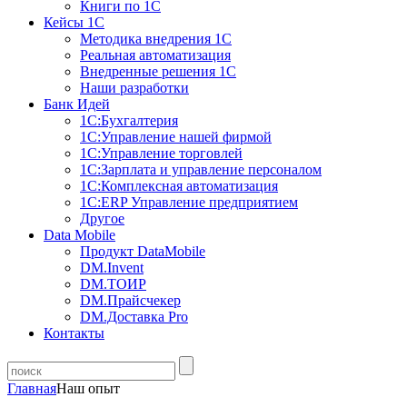
Книги по 1С
Кейсы 1С
Методика внедрения 1С
Реальная автоматизация
Внедренные решения 1С
Наши разработки
Банк Идей
1С:Бухгалтерия
1С:Управление нашей фирмой
1С:Управление торговлей
1С:Зарплата и управление персоналом
1С:Комплексная автоматизация
1С:ERP Управление предприятием
Другое
Data Mobile
Продукт DataMobile
DM.Invent
DM.ТОИР
DM.Прайсчекер
DM.Доставка Pro
Контакты
Главная
Наш опыт