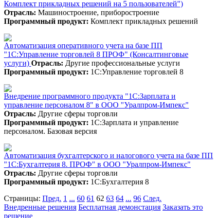
Комплект прикладных решений на 5 пользователей")
Отрасль:
Машиностроение, приборостроение
Программный продукт:
Комплект прикладных решений
Автоматизация оперативного учета на базе ПП
"1С:Управление торговлей 8 ПРОФ" (Консалтинговые
услуги)
Отрасль:
Другие профессиональные услуги
Программный продукт:
1С:Управление торговлей 8
Внедрение программного продукта "1С:Зарплата и
управление персоналом 8" в ООО "Уралпром-Импекс"
Отрасль:
Другие сферы торговли
Программный продукт:
1С:Зарплата и управление
персоналом. Базовая версия
Автоматизация бухгалтерского и налогового учета на базе ПП
"1С:Бухгалтерия 8. ПРОФ" в ООО "Уралпром-Импекс"
Отрасль:
Другие сферы торговли
Программный продукт:
1С:Бухгалтерия 8
Страницы:
Пред.
1
...
60
61
62
63
64
...
96
След.
Внедренные решения
Бесплатная демонстация
Заказать это
решение