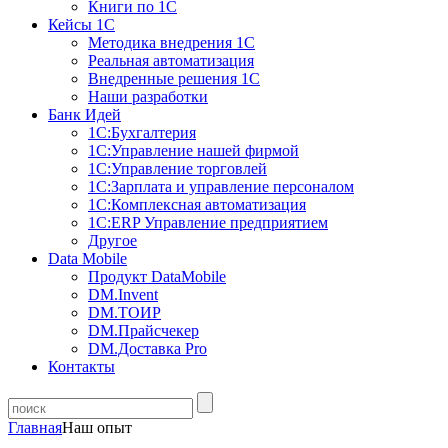
Книги по 1С
Кейсы 1С
Методика внедрения 1С
Реальная автоматизация
Внедренные решения 1С
Наши разработки
Банк Идей
1С:Бухгалтерия
1С:Управление нашей фирмой
1С:Управление торговлей
1С:Зарплата и управление персоналом
1С:Комплексная автоматизация
1С:ERP Управление предприятием
Другое
Data Mobile
Продукт DataMobile
DM.Invent
DM.ТОИР
DM.Прайсчекер
DM.Доставка Pro
Контакты
Главная
Наш опыт