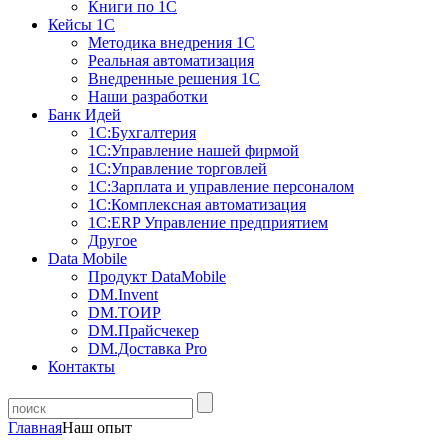
Книги по 1С
Кейсы 1С
Методика внедрения 1С
Реальная автоматизация
Внедренные решения 1С
Наши разработки
Банк Идей
1С:Бухгалтерия
1С:Управление нашей фирмой
1С:Управление торговлей
1С:Зарплата и управление персоналом
1С:Комплексная автоматизация
1С:ERP Управление предприятием
Другое
Data Mobile
Продукт DataMobile
DM.Invent
DM.ТОИР
DM.Прайсчекер
DM.Доставка Pro
Контакты
Главная
Наш опыт