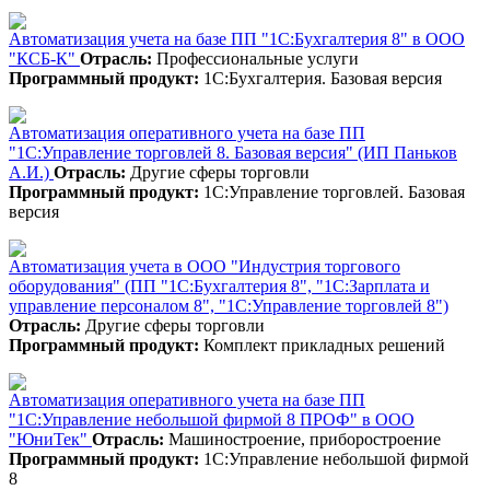
Автоматизация учета на базе ПП "1С:Бухгалтерия 8" в ООО
"КСБ-К"
Отрасль:
Профессиональные услуги
Программный продукт:
1С:Бухгалтерия. Базовая версия
Автоматизация оперативного учета на базе ПП
"1С:Управление торговлей 8. Базовая версия" (ИП Паньков
А.И.)
Отрасль:
Другие сферы торговли
Программный продукт:
1С:Управление торговлей. Базовая
версия
Автоматизация учета в ООО "Индустрия торгового
оборудования" (ПП "1С:Бухгалтерия 8", "1С:Зарплата и
управление персоналом 8", "1С:Управление торговлей 8")
Отрасль:
Другие сферы торговли
Программный продукт:
Комплект прикладных решений
Автоматизация оперативного учета на базе ПП
"1С:Управление небольшой фирмой 8 ПРОФ" в ООО
"ЮниТек"
Отрасль:
Машиностроение, приборостроение
Программный продукт:
1С:Управление небольшой фирмой
8