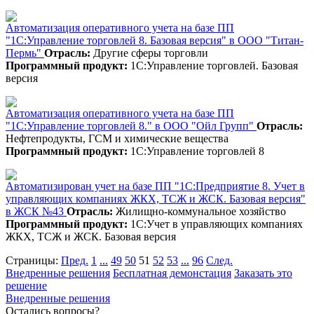
Автоматизация оперативного учета на базе ПП
"1С:Управление торговлей 8. Базовая версия" в ООО "Титан-
Пермь"
Отрасль:
Другие сферы торговли
Программный продукт:
1С:Управление торговлей. Базовая
версия
Автоматизация оперативного учета на базе ПП
"1С:Управление торговлей 8." в ООО "Ойл Групп"
Отрасль:
Нефтепродукты, ГСМ и химические вещества
Программный продукт:
1С:Управление торговлей 8
Автоматизирован учет на базе ПП "1С:Предприятие 8. Учет в
управляющих компаниях ЖКХ, ТСЖ и ЖСК. Базовая версия"
в ЖСК №43
Отрасль:
Жилищно-коммунальное хозяйство
Программный продукт:
1С:Учет в управляющих компаниях
ЖКХ, ТСЖ и ЖСК. Базовая версия
Страницы:
Пред.
1
...
49
50
51
52
53
...
96
След.
Внедренные решения
Бесплатная демонстация
Заказать это
решение
Внедренные решения
Остались вопросы?