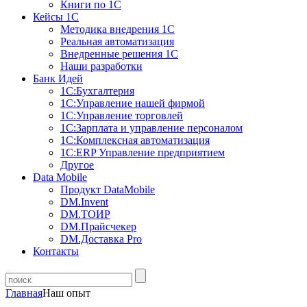
Книги по 1С
Кейсы 1С
Методика внедрения 1С
Реальная автоматизация
Внедренные решения 1С
Наши разработки
Банк Идей
1С:Бухгалтерия
1С:Управление нашей фирмой
1С:Управление торговлей
1С:Зарплата и управление персоналом
1С:Комплексная автоматизация
1С:ERP Управление предприятием
Другое
Data Mobile
Продукт DataMobile
DM.Invent
DM.ТОИР
DM.Прайсчекер
DM.Доставка Pro
Контакты
Главная
Наш опыт