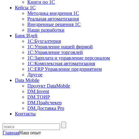
Книги по 1С
Кейсы 1С
Методика внедрения 1С
Реальная автоматизация
Внедренные решения 1С
Наши разработки
Банк Идей
1С:Бухгалтерия
1С:Управление нашей фирмой
1С:Управление торговлей
1С:Зарплата и управление персоналом
1С:Комплексная автоматизация
1С:ERP Управление предприятием
Другое
Data Mobile
Продукт DataMobile
DM.Invent
DM.ТОИР
DM.Прайсчекер
DM.Доставка Pro
Контакты
Главная
Наш опыт