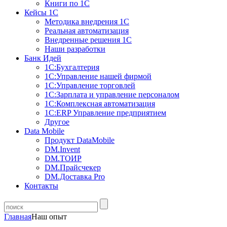
Книги по 1С
Кейсы 1С
Методика внедрения 1С
Реальная автоматизация
Внедренные решения 1С
Наши разработки
Банк Идей
1С:Бухгалтерия
1С:Управление нашей фирмой
1С:Управление торговлей
1С:Зарплата и управление персоналом
1С:Комплексная автоматизация
1С:ERP Управление предприятием
Другое
Data Mobile
Продукт DataMobile
DM.Invent
DM.ТОИР
DM.Прайсчекер
DM.Доставка Pro
Контакты
Главная
Наш опыт