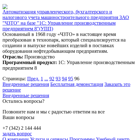
Автоматизация управленческого, бухгалтерского и
налогового учета машиностроительного предприятия ЗАО
"ЧЗТО" на базе "1С: Управление производственным
предприятием 8"(УПП)
Основанный в 1968 году «ЧЗТО» в настоящее время
преобразован в технопарк, который специализируется на
создании и выпуске новейших изделий в поставках
оборудования нефтедобывающим предприятиям.
Отрасль:
Производство
Программный продукт:
1С: Управление производственным
предприятием 8
Страницы:
Пред.
1
...
92
93
94
95
96
Внедренные решения
Бесплатная демонстация
Заказать это
решение
Внедренные решения
Остались вопросы?
Позвоните нам и мы с радостью ответим на все
Ваши вопросы
+7 (342) 2 144 444
задать вопрос
О компании
Услуги и сервисы
Программы
Учебный центр