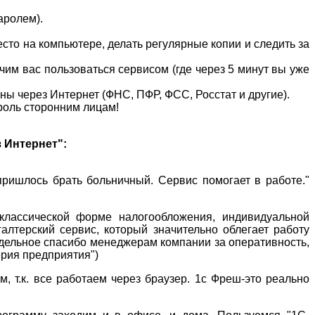
аролем).
то на компьютере, делать регулярные копии и следить за
им вас пользоваться сервисом (где через 5 минут вы уже
ны через Интернет (ФНС, ПФР, ФСС, Росстат и другие).
роль сторонним лицам!
 Интернет":
 пришлось брать больничный. Сервис помогает в работе."
классической форме налогообложения, индивидуальной
алтерский сервис, который значительно облегает работу
тдельное спасибо менеджерам компании за оперативность,
ерия предприятия")
м, т.к. все работаем через браузер. 1с Фреш-это реально