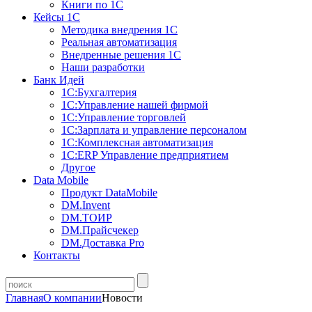
Книги по 1С
Кейсы 1С
Методика внедрения 1С
Реальная автоматизация
Внедренные решения 1С
Наши разработки
Банк Идей
1С:Бухгалтерия
1С:Управление нашей фирмой
1С:Управление торговлей
1С:Зарплата и управление персоналом
1С:Комплексная автоматизация
1С:ERP Управление предприятием
Другое
Data Mobile
Продукт DataMobile
DM.Invent
DM.ТОИР
DM.Прайсчекер
DM.Доставка Pro
Контакты
Главная
О компании
Новости