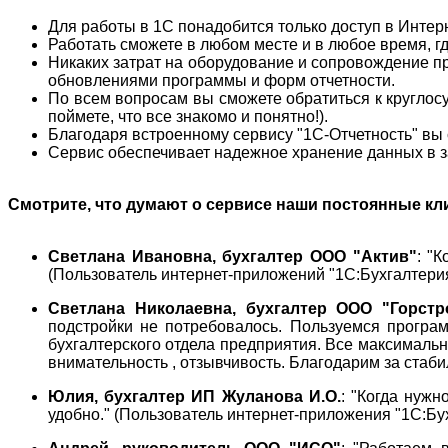
Для работы в 1С понадобится только доступ в Интерн
Работать сможете в любом месте и в любое время, гд
Никаких затрат на оборудование и сопровождение пр
обновлениями программы и форм отчетности.
По всем вопросам вы сможете обратиться к круглос
поймете, что все знакомо и понятно!).
Благодаря встроенному сервису "1С-Отчетность" вы 
Сервис обеспечивает надежное хранение данных в з
Смотрите, что думают о сервисе наши постоянные кли
Светлана Ивановна, бухгалтер ООО "Актив"
: "
(Пользователь интернет-приложений "1С:Бухгалтери
Светлана Николаевна, бухгалтер ООО "Горстр
подстройки не потребовалось. Пользуемся програм
бухгалтерского отдела предприятия. Все максимальн
внимательность , отзывчивость. Благодарим за стаб
Юлия, бухгалтер ИП Жуланова И.О.
: "Когда нужн
удобно." (Пользователь интернет-приложения "1С:Бу