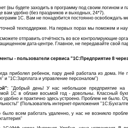
ет (вы будете заходить в программу под своим логином и п
е вам удобно (без праздников и выходных, 24*7).
ограмм 1С. Вам не понадобится постоянно освобождать мес
уточной техподдержке. На первых порах мы поможем и науч
сможете отправить отчётность во все контролирующие орга
ащищенном дата-центре. Главное, не передавайте свой па
енты - пользователи сервиса "1С:Предприятие 8 через
Когда приболел ребенок, пару дней работала из дома. Не
я" и "1С:Зарплата и управление персоналом")
ой"
: "Добрый день! У нас небольшое предприятие на 
мой 1С в облаке восьмой год - довольны. Классный бухг
о удобно и практично здесь устроено. Проблем не было. О
ильность!" (Пользователь интернет-приложения "1С:Бухгалт
о было всем работать удаленно, у нас не возникло пробле
хгалтерия"