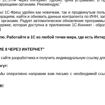
в 1С:УНФ через Интернет. Удобно, цена устраивает. В 
лирующими органами. Рекомендую."
нь! 1С-Фреш удобен как новичкам, так и продвинутым пол
перациям, найти и обновить данные контрагента по ИНН, за
и органами. Радует автоматическое обновление программы
держке, которая доступна в приложении 1С-Коннект - обра
)
лю. Работайте в 1С из любой точки мира, где есть Инте
Е 8 ЧЕРЕЗ ИНТЕРНЕТ"
 сайте разработчика и получить индивидуальную ссылку дл
гут:
5. Мы оперативно направим вам письмо с необходимой сс
К!