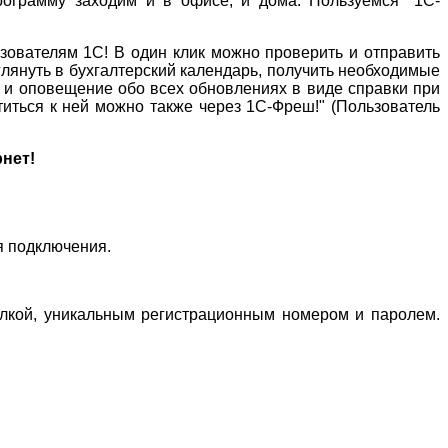
программу заходим и в офисе, и дома. Пользуемся "1С-
ьзователям 1С! В один клик можно проверить и отправить
глянуть в бухгалтерский календарь, получить необходимые
 и оповещение обо всех обновлениях в виде справки при
титься к ней можно также через 1С-Фреш!" (Пользователь
рнет!
я подключения.
ылкой, уникальным регистрационным номером и паролем.