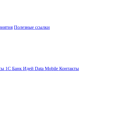
риятия
Полезные ссылки
сы 1С
Банк Идей
Data Mobile
Контакты