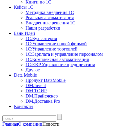
Книги по 1С
Кейсы 1С
Методика внедрения 1С
Реальная автоматизация
Внедренные решения 1С
Наши разработки
Банк Идей
1С:Бухгалтерия
1С:Управление нашей фирмой
1С:Управление торговлей
1С:Зарплата и управление персоналом
1С:Комплексная автоматизация
1С:ERP Управление предприятием
Другое
Data Mobile
Продукт DataMobile
DM.Invent
DM.ТОИР
DM.Прайсчекер
DM.Доставка Pro
Контакты
Главная
О компании
Новости