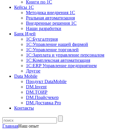
Книги по 1С
Кейсы 1С
Методика внедрения 1С
Реальная автоматизация
Внедренные решения 1С
Наши разработки
Банк Идей
1С:Бухгалтерия
1С:Управление нашей фирмой
1С:Управление торговлей
1С:Зарплата и управление персоналом
1С:Комплексная автоматизация
1С:ERP Управление предприятием
Другое
Data Mobile
Продукт DataMobile
DM.Invent
DM.ТОИР
DM.Прайсчекер
DM.Доставка Pro
Контакты
Главная
Наш опыт