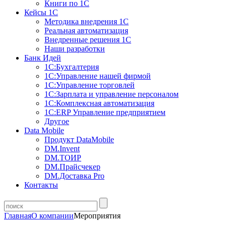
Книги по 1С
Кейсы 1С
Методика внедрения 1С
Реальная автоматизация
Внедренные решения 1С
Наши разработки
Банк Идей
1С:Бухгалтерия
1С:Управление нашей фирмой
1С:Управление торговлей
1С:Зарплата и управление персоналом
1С:Комплексная автоматизация
1С:ERP Управление предприятием
Другое
Data Mobile
Продукт DataMobile
DM.Invent
DM.ТОИР
DM.Прайсчекер
DM.Доставка Pro
Контакты
Главная
О компании
Мероприятия