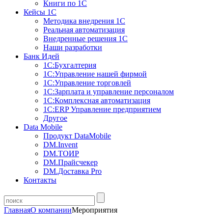
Книги по 1С
Кейсы 1С
Методика внедрения 1С
Реальная автоматизация
Внедренные решения 1С
Наши разработки
Банк Идей
1С:Бухгалтерия
1С:Управление нашей фирмой
1С:Управление торговлей
1С:Зарплата и управление персоналом
1С:Комплексная автоматизация
1С:ERP Управление предприятием
Другое
Data Mobile
Продукт DataMobile
DM.Invent
DM.ТОИР
DM.Прайсчекер
DM.Доставка Pro
Контакты
Главная
О компании
Мероприятия