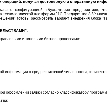
 операций, получая достоверную и оперативную инф
ована с конфигурацией «Бухгалтерия предприятия», ч
ва технологической платформы "1С:Предприятие 8.3": масш
ешения" готовы рассмотреть вариант внедрения блока "Г
ТЕЛЬСТВАМИ":
траслевыми и типовыми бизнес-процессами:
кой информации о среднесписочной численности, количест
при оформлении заявки согласно классификатору програм
тва: