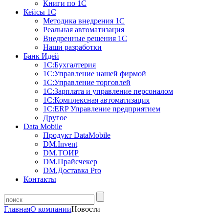
Книги по 1С
Кейсы 1С
Методика внедрения 1С
Реальная автоматизация
Внедренные решения 1С
Наши разработки
Банк Идей
1С:Бухгалтерия
1С:Управление нашей фирмой
1С:Управление торговлей
1С:Зарплата и управление персоналом
1С:Комплексная автоматизация
1С:ERP Управление предприятием
Другое
Data Mobile
Продукт DataMobile
DM.Invent
DM.ТОИР
DM.Прайсчекер
DM.Доставка Pro
Контакты
Главная
О компании
Новости