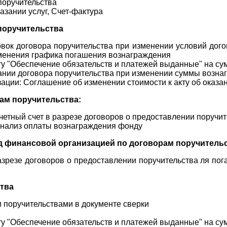
поручительства
азании услуг, Счет-фактура
поручительства
вок договора поручительства при изменении условий дого
зменения графика погашения вознаграждения
у "Обеспечение обязательств и платежей выданные" на су
ании договора поручительства при изменении суммы возн
ации: Соглашение об изменении стоимости к акту об оказан
ам поручительства:
етный счет в разрезе договоров о предоставлении поручит
анализ оплаты вознаграждения фонду
 финансовой организацией по договорам поручительс
разрезе договоров о предоставлении поручительства ля п
тва
и поручительствами в документе сверки
у "Обеспечение обязательств и платежей выданные" на су