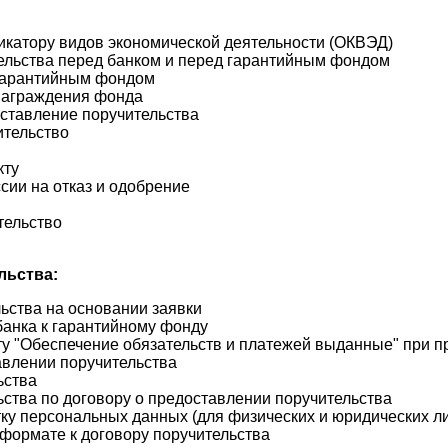
икатору видов экономической деятельности (ОКВЭД)
ельства перед банком и перед гарантийным фондом
 гарантийным фондом
награждения фонда
ставление поручительства
ительство
кту
ии на отказ и одобрение
тельство
льства:
ьства на основании заявки
анка к гарантийному фонду
у "Обеспечение обязательств и платежей выданные" при п
влении поручительства
ьства
ства по договору о предоставлении поручительства
у персональных данных (для физических и юридических л
формате к договору поручительства